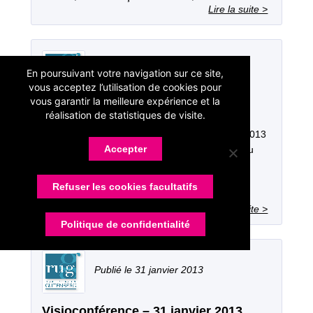
20 mars 2013
En poursuivant votre navigation sur ce site,
vous acceptez l’utilisation de cookies pour
vous garantir la meilleure expérience et la
Visioconférence – 20 mars 2013
réalisation de statistiques de visite.
Ordre du jour Journée RISO Salon Graphitec 2013
Accepter
Site Internet et E‐RUG Poste secrétaire – vie du
réseau Questions diverses Formations RUG –
ESEN 2013 Membres présents : Daniel MONS,
Refuser les cookies facultatifs
Renzo IACAZZI, Jacky LE RESTE,…
Politique de confidentialité
31 janvier 2013
Visioconférence – 31 janvier 2013