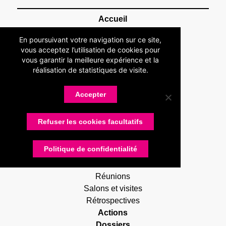
Accueil
Association
En poursuivant votre navigation sur ce site,
Présentation
vous acceptez l’utilisation de cookies pour
Devenir adhérent
vous garantir la meilleure expérience et la
Statuts
réalisation de statistiques de visite.
Membres
Partenaires
Accepter
Nos partenaires
Devenir partenaire
Refuser les cookies facultatifs
Connexion
Contactez-nous
Politique de confidentialité
Actualités
RUG Lettres
Réunions
Salons et visites
Rétrospectives
Actions
Dossiers