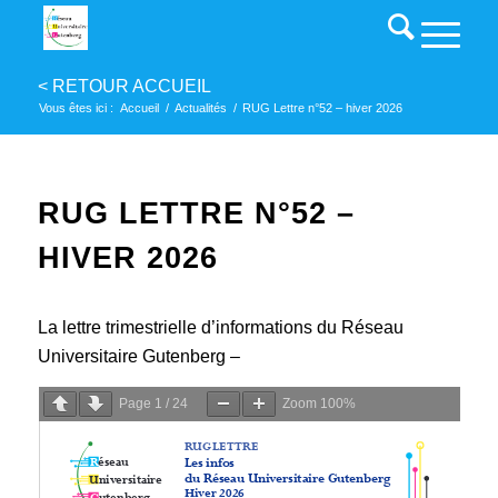
Vous êtes ici :
Accueil
/
Actualités
/
RUG Lettre n°52 – hiver 2026
RUG LETTRE N°52 –
HIVER 2026
La lettre trimestrielle d’informations du Réseau
Universitaire Gutenberg –
Page
1
/
24
Zoom
100%