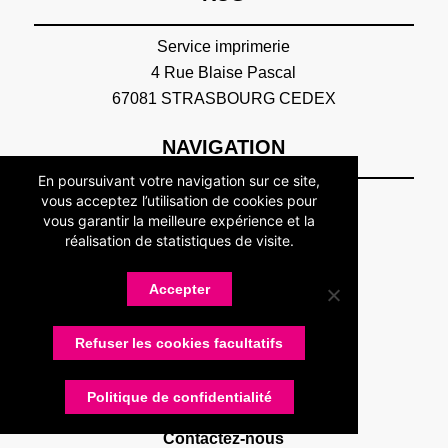
Service imprimerie
4 Rue Blaise Pascal
67081 STRASBOURG CEDEX
NAVIGATION
En poursuivant votre navigation sur ce site,
Accueil
vous acceptez l’utilisation de cookies pour
vous garantir la meilleure expérience et la
Association
réalisation de statistiques de visite.
Présentation
Devenir adhérent
Accepter
Statuts
Membres
Partenaires
Refuser les cookies facultatifs
Nos partenaires
Devenir partenaire
Politique de confidentialité
Connexion
Contactez-nous