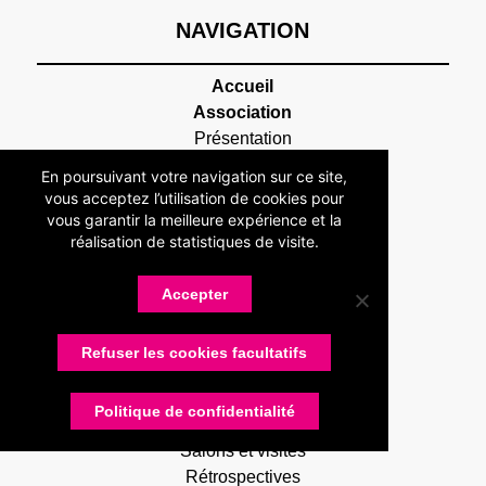
NAVIGATION
Accueil
Association
Présentation
Devenir adhérent
En poursuivant votre navigation sur ce site,
Statuts
vous acceptez l’utilisation de cookies pour
Membres
vous garantir la meilleure expérience et la
réalisation de statistiques de visite.
Partenaires
Nos partenaires
Devenir partenaire
Accepter
Connexion
Contactez-nous
Refuser les cookies facultatifs
Actualités
RUG Lettres
Politique de confidentialité
Réunions
Salons et visites
Rétrospectives