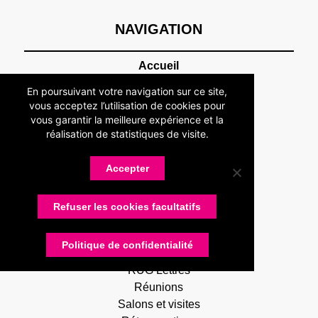
NAVIGATION
Accueil
Association
En poursuivant votre navigation sur ce site,
Présentation
vous acceptez l’utilisation de cookies pour
Devenir adhérent
vous garantir la meilleure expérience et la
réalisation de statistiques de visite.
Statuts
Membres
Partenaires
Accepter
Nos partenaires
Devenir partenaire
Refuser les cookies facultatifs
Connexion
Contactez-nous
Politique de confidentialité
Actualités
RUG Lettres
Réunions
Salons et visites