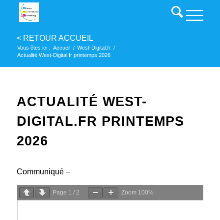
Vous êtes ici :
Accueil
/
West-Digital.fr
/
Actualité West-Digital.fr printemps 2026
ACTUALITÉ WEST-
DIGITAL.FR PRINTEMPS
2026
Communiqué –
Page
1
/
2
Zoom
100%