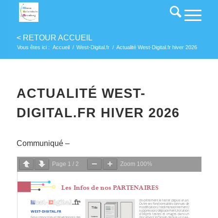
Vous êtes ici :
Accueil
/
West-Digital.fr
/
Actualité West-Digital.fr hiver 2026
ACTUALITÉ WEST-
DIGITAL.FR HIVER 2026
Communiqué –
Page
1
/
2
Zoom
100%