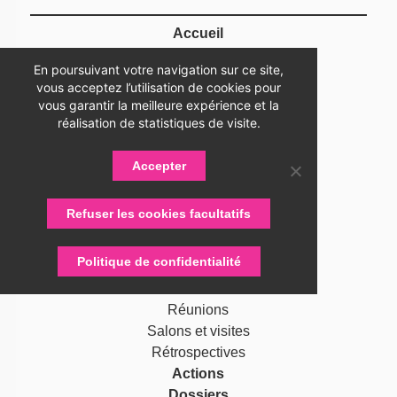
Accueil
Association
En poursuivant votre navigation sur ce site,
Présentation
vous acceptez l’utilisation de cookies pour
Devenir adhérent
vous garantir la meilleure expérience et la
Statuts
réalisation de statistiques de visite.
Membres
Partenaires
Accepter
Nos partenaires
Devenir partenaire
Refuser les cookies facultatifs
Connexion
Contactez-nous
Politique de confidentialité
Actualités
RUG Lettres
Réunions
Salons et visites
Rétrospectives
Actions
Dossiers