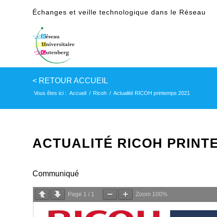
Échanges et veille technologique dans le Réseau
Vous êtes ici :
Accueil
/
Ricoh
/
Actualité RICOH printemps 2021
ACTUALITÉ RICOH PRINTE
Communiqué
Page
1
/
1
Zoom
100%