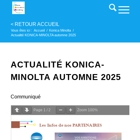
Vous êtes ici :
Accueil
/
Konica Minolta
/
Actualité KONICA-MINOLTA automne 2025
ACTUALITÉ KONICA-
MINOLTA AUTOMNE 2025
Communiqué
Page
1
/
2
Zoom
100%