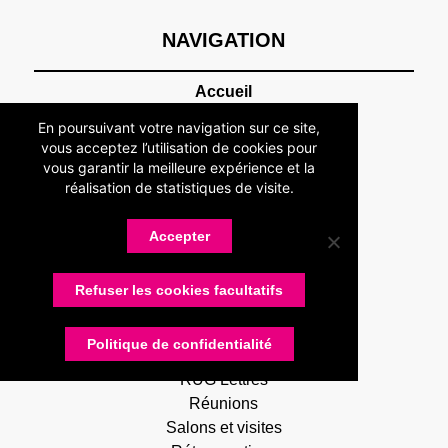
NAVIGATION
Accueil
Association
En poursuivant votre navigation sur ce site,
Présentation
vous acceptez l’utilisation de cookies pour
Devenir adhérent
vous garantir la meilleure expérience et la
réalisation de statistiques de visite.
Statuts
Membres
Partenaires
Accepter
Nos partenaires
Devenir partenaire
Refuser les cookies facultatifs
Connexion
Contactez-nous
Politique de confidentialité
Actualités
RUG Lettres
Réunions
Salons et visites