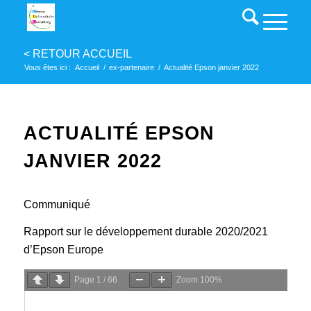
Vous êtes ici :
Accueil
/
ex-partenaire
/
Actualité Epson janvier 2022
ACTUALITÉ EPSON
JANVIER 2022
Communiqué
Rapport sur le développement durable 2020/2021
d’Epson Europe
Page
1
/
66
Zoom
100%