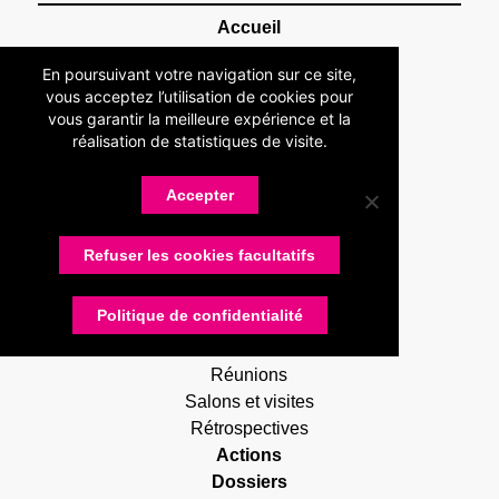
Accueil
Association
En poursuivant votre navigation sur ce site,
Présentation
vous acceptez l’utilisation de cookies pour
Devenir adhérent
vous garantir la meilleure expérience et la
Statuts
réalisation de statistiques de visite.
Membres
Partenaires
Accepter
Nos partenaires
Devenir partenaire
Refuser les cookies facultatifs
Connexion
Contactez-nous
Politique de confidentialité
Actualités
RUG Lettres
Réunions
Salons et visites
Rétrospectives
Actions
Dossiers