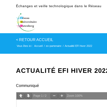
Échanges et veille technologique dans le Réseau
Vous êtes ici :
Accueil
/
ex-partenaire
/
Actualité EFI hiver 2022
ACTUALITÉ EFI HIVER 202
Communiqué
Page
1
/
2
Zoom
100%