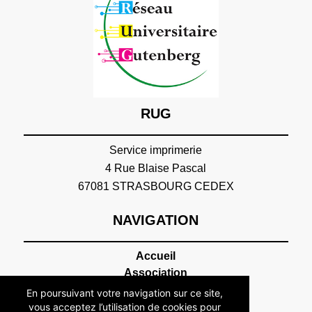
RUG
Service imprimerie
4 Rue Blaise Pascal
67081 STRASBOURG CEDEX
NAVIGATION
Accueil
Association
Présentation
En poursuivant votre navigation sur ce site,
Devenir adhérent
vous acceptez l’utilisation de cookies pour