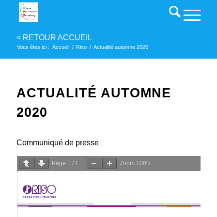
Vous êtes ici :
Accueil
/
Riso
/
Actualité automne 2020
ACTUALITÉ AUTOMNE
2020
Communiqué de presse
Page
1
/
1
Zoom
100%