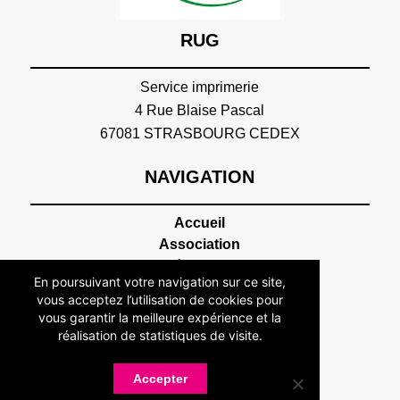
RUG
Service imprimerie
4 Rue Blaise Pascal
67081 STRASBOURG CEDEX
NAVIGATION
Accueil
Association
Présentation
En poursuivant votre navigation sur ce site,
Devenir adhérent
vous acceptez l’utilisation de cookies pour
Statuts
vous garantir la meilleure expérience et la
Membres
réalisation de statistiques de visite.
Partenaires
Nos partenaires
Accepter
Devenir partenaire