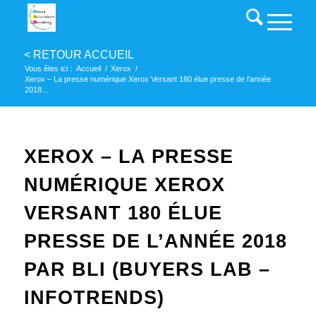
Vous êtes ici :
Accueil
/
Xerox
/
Xerox – La presse numérique Xerox Versant 180 élue presse de l’année
2018...
XEROX – LA PRESSE
NUMÉRIQUE XEROX
VERSANT 180 ÉLUE
PRESSE DE L’ANNÉE 2018
PAR BLI (BUYERS LAB –
INFOTRENDS)