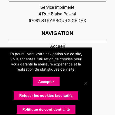
Service imprimerie
4 Rue Blaise Pascal
67081 STRASBOURG CEDEX
NAVIGATION
Accueil
Association
En poursuivant votre navigation sur ce site,
Présentation
vous acceptez l’utilisation de cookies pour
vous garantir la meilleure expérience et la
Devenir adhérent
réalisation de statistiques de visite.
Statuts
Membres
Accepter
Partenaires
Nos partenaires
Refuser les cookies facultatifs
Devenir partenaire
Connexion
Contactez-nous
Politique de confidentialité
Actualités