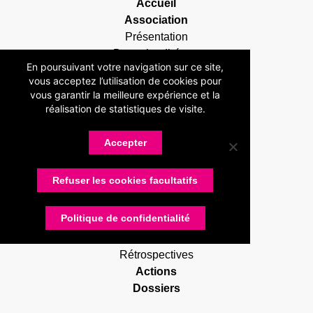
Accueil
Association
Présentation
Devenir adhérent
En poursuivant votre navigation sur ce site,
Statuts
vous acceptez l’utilisation de cookies pour
Membres
vous garantir la meilleure expérience et la
Partenaires
réalisation de statistiques de visite.
Nos partenaires
Devenir partenaire
Accepter
Connexion
Contactez-nous
Refuser les cookies facultatifs
Actualités
RUG Lettres
Politique de confidentialité
Réunions
Salons et visites
Rétrospectives
Actions
Dossiers