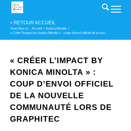
Vous êtes ici :
Accueil
/
Konica Minolta
/
« Créer l’impact by Konica Minolta » : coup d’envoi officiel de la nou...
« CRÉER L’IMPACT BY
KONICA MINOLTA » :
COUP D’ENVOI OFFICIEL
DE LA NOUVELLE
COMMUNAUTÉ LORS DE
GRAPHITEC