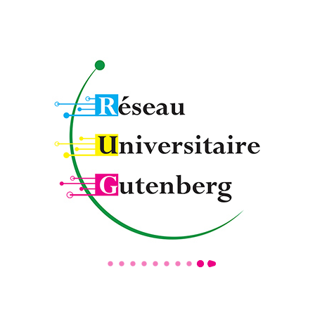
Page
1
/
3
Zoom
100%
télécharger cette actu
14 mai 2023
Partager cet entrée