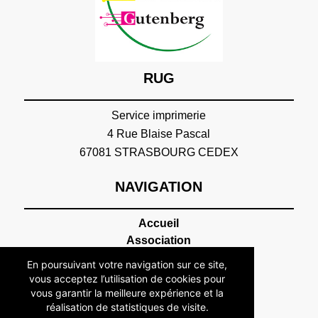
RUG
Service imprimerie
4 Rue Blaise Pascal
67081 STRASBOURG CEDEX
NAVIGATION
Accueil
Association
Présentation
En poursuivant votre navigation sur ce site,
Devenir adhérent
vous acceptez l’utilisation de cookies pour
Statuts
vous garantir la meilleure expérience et la
réalisation de statistiques de visite.
Membres