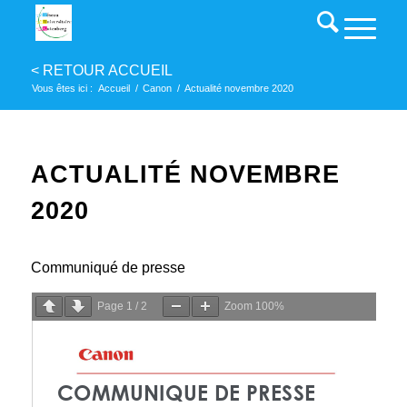
Vous êtes ici :
Accueil
/
Canon
/
Actualité novembre 2020
ACTUALITÉ NOVEMBRE
2020
Communiqué de presse
Page
1
/
2
Zoom
100%