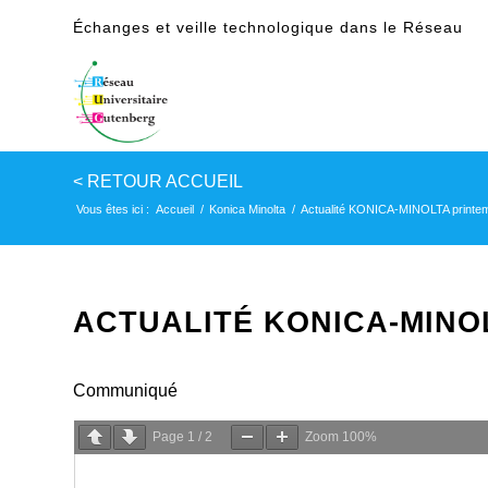
Échanges et veille technologique dans le Réseau
Vous êtes ici :
Accueil
/
Konica Minolta
/
Actualité KONICA-MINOLTA printe
ACTUALITÉ KONICA-MINO
Communiqué
Page
1
/
2
Zoom
100%