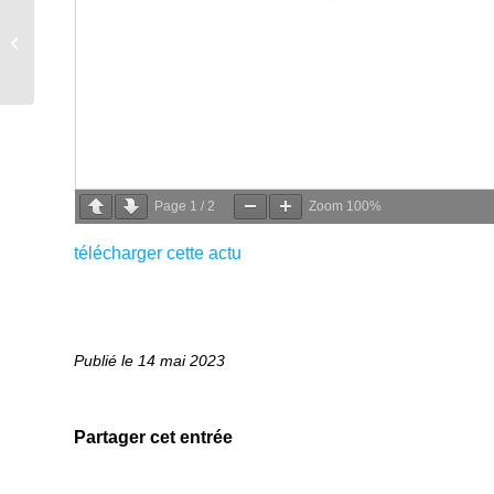
Actualité KONICA-
MINOLTA automne
2022
Page
1
/
2
Zoom
100%
télécharger cette actu
14 mai 2023
Partager cet entrée