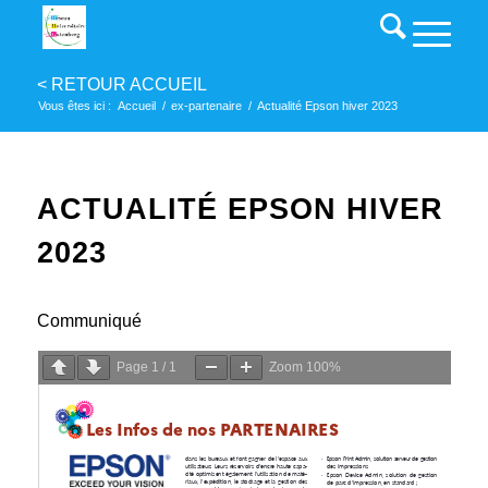
Vous êtes ici :
Accueil
/
ex-partenaire
/
Actualité Epson hiver 2023
ACTUALITÉ EPSON HIVER
2023
Communiqué
Page
1
/
1
Zoom
100%