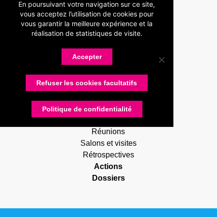
Présentation
En poursuivant votre navigation sur ce site,
vous acceptez l’utilisation de cookies pour
Devenir adhérent
vous garantir la meilleure expérience et la
Statuts
réalisation de statistiques de visite.
Membres
Partenaires
Accepter
Nos partenaires
Devenir partenaire
Refuser les cookies facultatifs
Connexion
Contactez-nous
Actualités
Politique de confidentialité
RUG Lettres
Réunions
Salons et visites
Rétrospectives
Actions
Dossiers