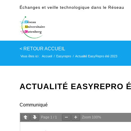
Échanges et veille technologique dans le Réseau
Vous êtes ici :
Accueil
/
Easyrepro
/
Actualité EasyRepro été 2023
ACTUALITÉ EASYREPRO É
Communiqué
Page
1
/
1
Zoom
100%