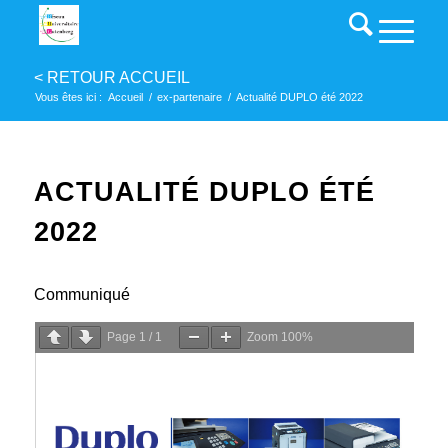
Vous êtes ici :
Accueil
/
ex-partenaire
/
Actualité DUPLO été 2022
ACTUALITÉ DUPLO ÉTÉ
2022
Communiqué
Page
1
/
1
Zoom
100%