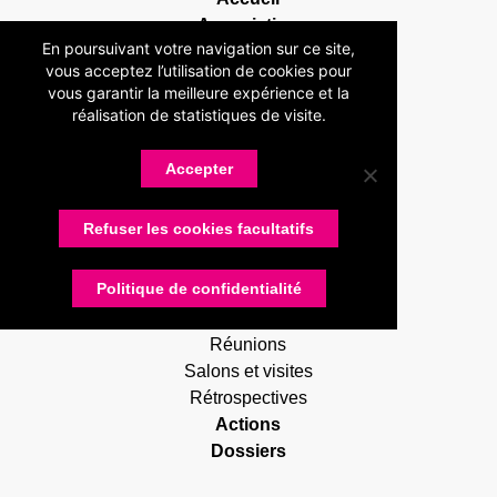
Association
En poursuivant votre navigation sur ce site,
Présentation
vous acceptez l’utilisation de cookies pour
Devenir adhérent
vous garantir la meilleure expérience et la
Statuts
réalisation de statistiques de visite.
Membres
Partenaires
Accepter
Nos partenaires
Devenir partenaire
Refuser les cookies facultatifs
Connexion
Contactez-nous
Politique de confidentialité
Actualités
RUG Lettres
Réunions
Salons et visites
Rétrospectives
Actions
Dossiers