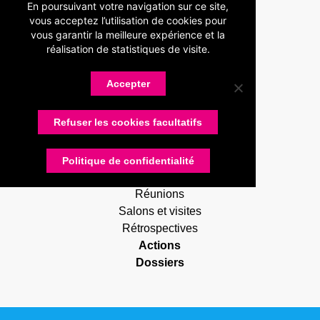
Présentation
En poursuivant votre navigation sur ce site,
vous acceptez l’utilisation de cookies pour
Devenir adhérent
vous garantir la meilleure expérience et la
Statuts
réalisation de statistiques de visite.
Membres
Partenaires
Accepter
Nos partenaires
Devenir partenaire
Refuser les cookies facultatifs
Connexion
Contactez-nous
Actualités
Politique de confidentialité
RUG Lettres
Réunions
Salons et visites
Rétrospectives
Actions
Dossiers