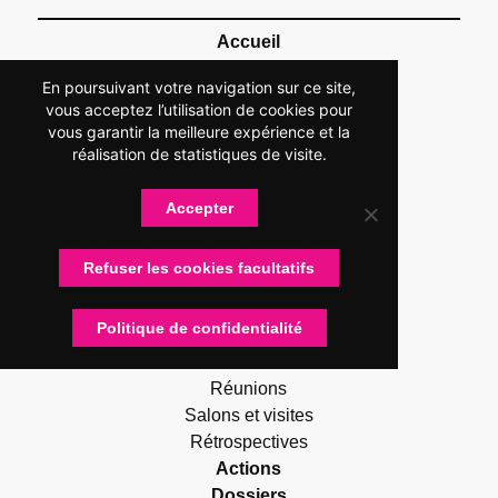
Accueil
Association
En poursuivant votre navigation sur ce site,
Présentation
vous acceptez l’utilisation de cookies pour
Devenir adhérent
vous garantir la meilleure expérience et la
Statuts
réalisation de statistiques de visite.
Membres
Partenaires
Accepter
Nos partenaires
Devenir partenaire
Refuser les cookies facultatifs
Connexion
Contactez-nous
Politique de confidentialité
Actualités
RUG Lettres
Réunions
Salons et visites
Rétrospectives
Actions
Dossiers