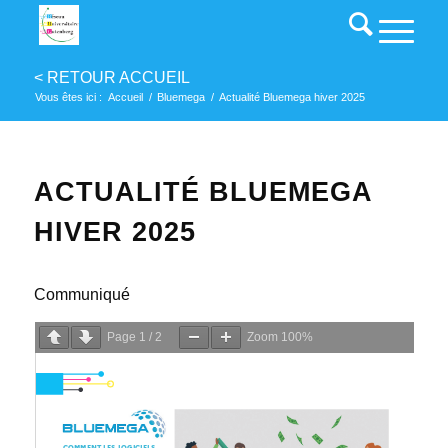
Vous êtes ici :
Accueil
/
Bluemega
/
Actualité Bluemega hiver 2025
ACTUALITÉ BLUEMEGA
HIVER 2025
Communiqué
Page
1
/
2
Zoom
100%