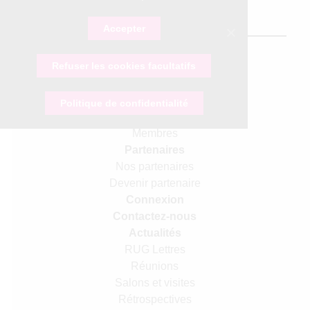
NAVIGATION
Accepter
Accueil
Refuser les cookies facultatifs
Association
Présentation
Devenir adhérent
Politique de confidentialité
Statuts
Membres
Partenaires
Nos partenaires
Devenir partenaire
Connexion
Contactez-nous
Actualités
RUG Lettres
Réunions
Salons et visites
Rétrospectives