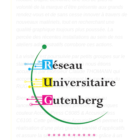
volonté de la marque d’être présente aux grands
rendez-vous et de sans cesse innover à travers de
nouveaux matériels, tout en recherchant une
qualité graphique toujours plus poussée. La
percée des récentes installations au sein de nos
ateliers administratifs corrobore ces actions.
La visite s’est poursuivie par petits groupes sur le
stand de KONICAMINOLTA où nous étions
accueillis par monsieur Claude THOMANN qui
accompagne personnellement les membres du
RUG depuis de nombreuses années.
Bien évidemment, nous avons assisté au
lancement des nouvelles presses numériques
couleur AccurioPress C6085 & AccurioPress
C6100. Cette génération AccurioPress permet la
réalisation d’une plus grande variété d’applicatifs
et assure la sécurité de la production grâce à un